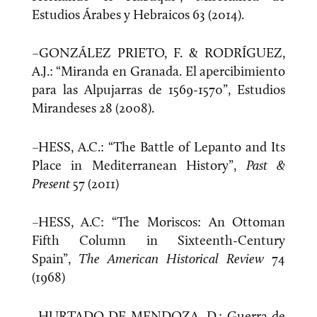
Estudios Árabes y Hebraicos 63 (2014).
–GONZÁLEZ PRIETO, F. & RODRÍGUEZ,
A.J.: “Miranda en Granada. El apercibimiento
para las Alpujarras de 1569-1570”, Estudios
Mirandeses 28 (2008).
–HESS, A.C.: “The Battle of Lepanto and Its
Place in Mediterranean History”,
Past &
Present
57 (2011)
–HESS, A.C: “The Moriscos: An Ottoman
Fifth Column in Sixteenth-Century
Spain”,
The American
Historical Review
74
(1968)
–HURTADO DE MENDOZA, D.: Guerra de