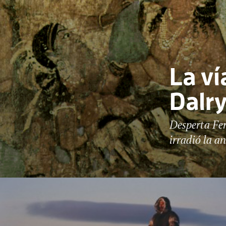
La ví
Dalr
Desperta Fer
irradió la a