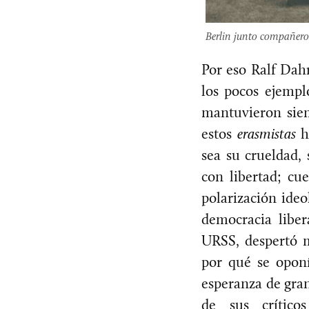
Berlin junto compañero
Por eso Ralf Dahr
los pocos ejempl
mantuvieron siem
estos
erasmistas
h
sea su crueldad, 
con libertad; cu
polarización ideo
democracia liber
URSS, despertó m
por qué se oponí
esperanza de gran
de sus crítico