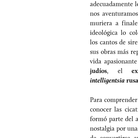
adecuadamente lo
nos aventuramos 
muriera a finale
ideológica lo c
los cantos de sir
sus obras más rep
vida apasionante
judíos
, el
e
intelligentsia
rusa
Para comprender 
conocer las cica
formó parte del 
nostalgia por una
de convertirse