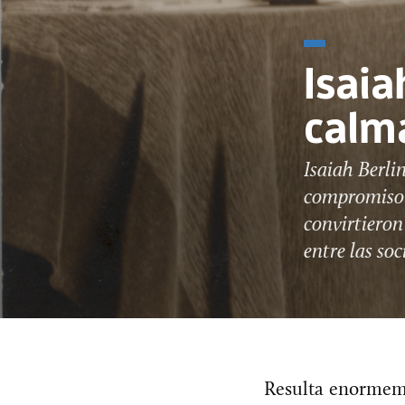
Isaia
calm
Isaiah Berli
compromiso c
convirtieron
entre las so
Resulta enormeme