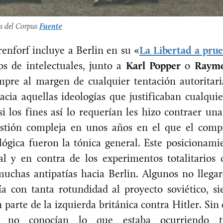
s del Corpus
Fuente
enforf incluye a Berlin en su «
La Libertad a pru
os de intelectuales, junto a
Karl Popper
o
Raym
pre al margen de cualquier tentación autoritari
acia aquellas ideologías que justificaban cualqui
si los fines así lo requerían les hizo contraer una
estión compleja en unos años en el que el comp
lógica fueron la tónica general. Este posicionami
al y en contra de los experimentos totalitarios
uchas antipatías hacia Berlin. Algunos no lleg
a con tanta rotundidad al proyecto soviético, si
 parte de la izquierda británica contra Hitler. S
s no conocían lo que estaba ocurriendo tra