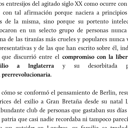
s entresijos del agitado siglo XX como ocurre co
con tal afirmación porque naciera a principios
s de la misma, sino porque su portento intele
olocaron en un selecto grupo de personas nunc
ena de las tiranías más crueles y populares nunca v
resentativas y de las que han escrito sobre él, 
 que discurrió entre el
compromiso con la liber
xilio a Inglaterra
y su desorbitada p
 prerrevolucionaria
.
cómo se conformó el pensamiento de Berlin, res
trices del exilio a Gran Bretaña desde su natal 
abundante club de personas que gastaban sus días 
 patria que casi nadie recordaba ni tampoco parecí
 en un
outsider
en Londres, su familia se trasla