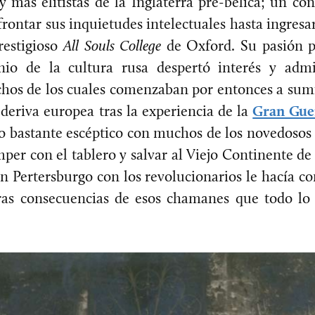
y más elitistas de la Inglaterra pre-bélica; un c
frontar sus inquietudes intelectuales hasta ingresar
restigioso
All Souls
College
de Oxford. Su pasión po
nio de la cultura rusa despertó interés y adm
os de los cuales comenzaban por entonces a sumir
 deriva europea tras la experiencia de la
Gran Gue
o bastante escéptico con muchos de los novedoso
er con el tablero y salvar al Viejo Continente de
n Pertersburgo con los revolucionarios le hacía c
ras consecuencias de esos chamanes que todo lo