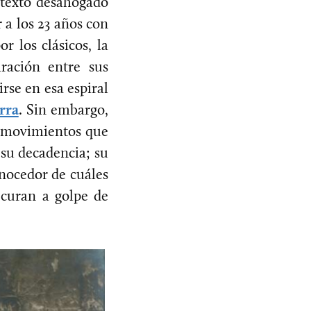
ontexto desahogado
 a los 23 años con
r los clásicos, la
iración entre sus
se en esa espiral
rra
. Sin embargo,
s movimientos que
 su decadencia; su
onocedor de cuáles
 curan a golpe de