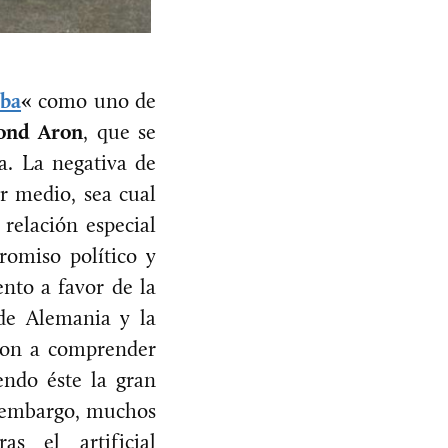
eba
«
como uno de
ond Aron
, que se
a. La negativa de
er medio, sea cual
 relación especial
romiso político y
ento a favor de la
 de Alemania y la
aron a comprender
endo éste la gran
in embargo, muchos
s el artificial