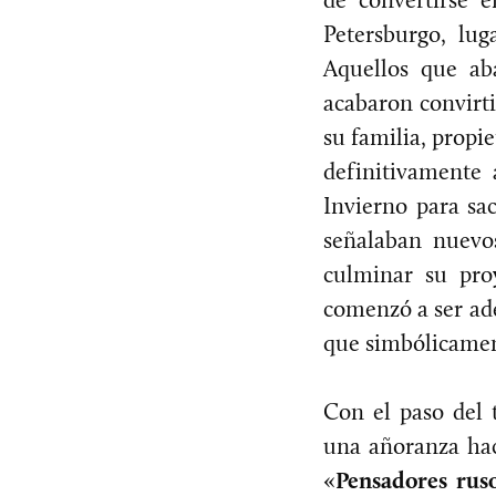
Petersburgo, lug
Aquellos que ab
acabaron convirti
su familia, propi
definitivamente 
Invierno para sac
señalaban nuevo
culminar su proy
comenzó a ser a
que simbólicament
Con el paso del 
una añoranza haci
«
Pensadores rus