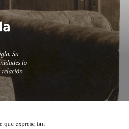
la
iglo. Su
nidades lo
 relación
e que exprese tan