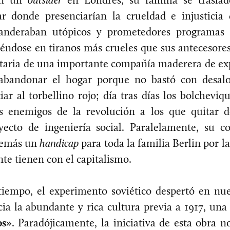
ar donde presenciarían la crueldad e injusticia 
anderaban utópicos y prometedores programas de
éndose en tiranos más crueles que sus antecesores 
etaria de una importante compañía maderera de ex
abandonar el hogar porque no bastó con desalo
iar al torbellino rojo; día tras días los bolchevi
s enemigos de la revolución a los que quitar 
ecto de ingeniería social. Paralelamente, su c
demás un
handicap
para toda la familia Berlin por l
e tienen con el capitalismo.
tiempo, el experimento soviético despertó en nue
a la abundante y rica cultura previa a 1917, una
os»
. Paradójicamente, la iniciativa de esta obra n