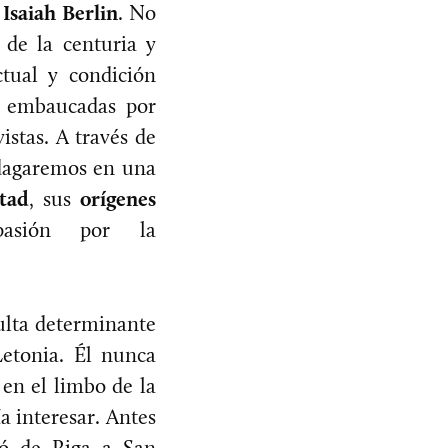
n
Isaiah Berlin
. No
 de la centuria y
ctual y condición
a embaucadas por
istas. A través de
indagaremos en una
tad
, sus
orígenes
asión por la
ulta determinante
Letonia. Él nunca
en el limbo de la
a interesar. Antes
dó de Riga a San