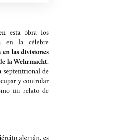
n esta obra los
n en la célebre
 en las divisiones
e de la Wehrmacht
.
a septentrional de
cupar y controlar
como un relato de
jército alemán, es