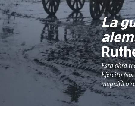
La gu
alem
Ruth
Esta obra rec
Ejército Nor
magnífico r