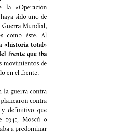
de la «Operación
 haya sido uno de
da Guerra Mundial,
des como éste. Al
 «historia total»
del frente que iba
os movimientos de
o en el frente.
n la guerra contra
e planearon contra
 y definitivo que
de 1941, Moscú o
zaba a predominar