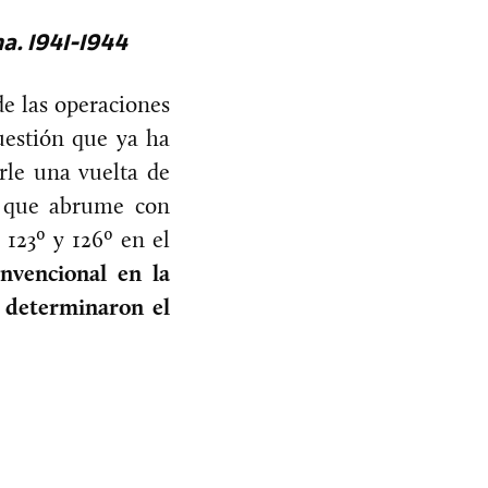
na. 1941-1944
de las operaciones
uestión que ya ha
rle una vuelta de
l que abrume con
 123º y 126º en el
nvencional en la
e determinaron el