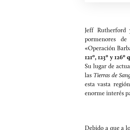
Jeff Rutherfor
pormenores de 
«Operación Barba
121º, 123º y 126
Su lugar de actua
las
Tierras de San
esta vasta regió
enorme interés pa
Debido a que a lo