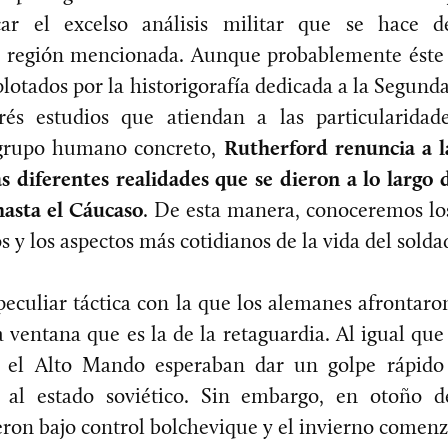
acar el excelso análisis militar que se hace 
a región mencionada. Aunque probablemente éste
lotados por la historigorafía dedicada a la Segun
rés estudios que atiendan a las particularida
 grupo humano concreto,
Rutherford renuncia a la
as diferentes realidades que se dieron a lo largo 
hasta el Cáucaso
. De esta manera, conoceremos l
 y los aspectos más cotidianos de la vida del soldad
 peculiar táctica con la que los alemanes afrontaro
 ventana que es la de la retaguardia. Al igual qu
y el Alto Mando esperaban dar un golpe rápido
r al estado soviético. Sin embargo, en otoño 
eron bajo control bolchevique y el invierno comen