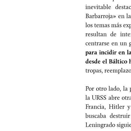
inevitable dest
Barbarroja» en l
los temas más exp
resultan de inte
centrarse en un
para incidir en l
desde el Báltico 
tropas, reemplazos
Por otro lado, la
la URSS abre otra
Francia, Hitler 
buscaba destrui
Leningrado sigui