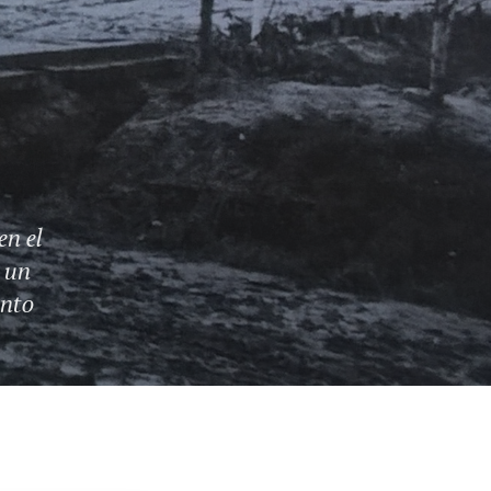
en el
s un
ento