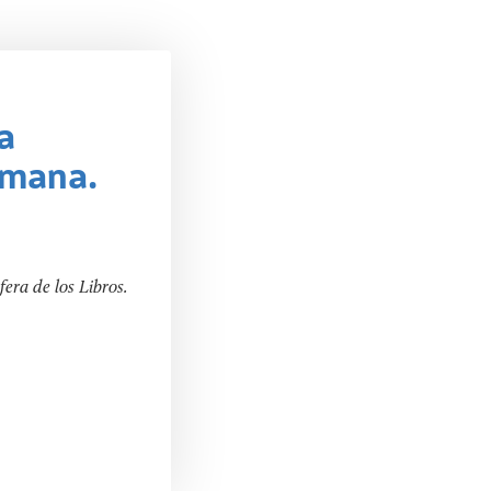
la
emana.
era de los Libros.