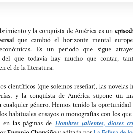
cubrimiento y la conquista de América es un
episod
ersal
que cambió el horizonte mental europeo
s económicas. Es un periodo que sigue atray
y del que todavía hay mucho que contar, tan
 el de la literatura.
ios científicos (que solemos reseñar), las novelas 
rerías, y la conquista de América supone un 
ra cualquier género. Hemos tenido la oportunidad 
los habituales ensayos o monografías con los que 
s en las páginas de
Hombres valientes, dioses cr
por
Eugenio Chouciño
y editada por
La Esfera de lo