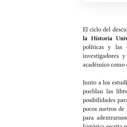
El ciclo del des
la Historia Univ
políticas y la
investigadores 
académico como en
Junto a los estud
pueblan las lib
posibilidades pa
pocos metros de 
para adentrarno
histórica escrita 