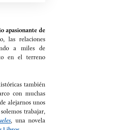
io apasionante de
, las relaciones
endo a miles de
to en el terreno
históricas también
marco con muchas
de alejarnos unos
solemos trabajar,
ueles
, una novela
s Libros
.