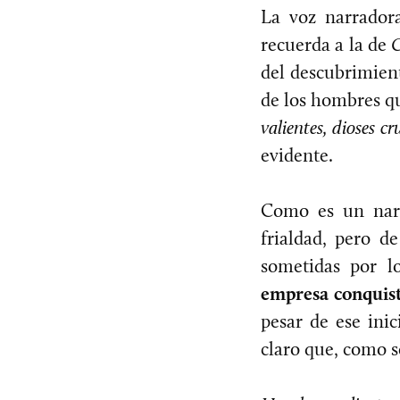
La voz narrado
recuerda a la de
C
del descubrimient
de los hombres qu
valientes, dioses cr
evidente.
Como es un narra
frialdad, pero d
sometidas por l
empresa conquis
pesar de ese ini
claro que, como s