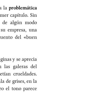
a la
problemática
imer capítulo. Sin
en de algún modo
 su empresa, una
cuento del «buen
ginas y se aprecia
 las galeras del
tían crueldades.
ala de grises, en la
ro el tono parece