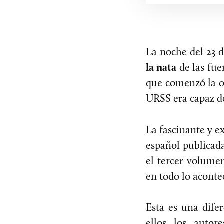
La noche del 23 d
la nata
de las fue
que comenzó la of
URSS era capaz d
La fascinante y ex
español publicad
el tercer volume
en todo lo aconte
Esta es una dife
ellos los auto