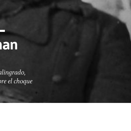
–
han
alingrado,
re el choque