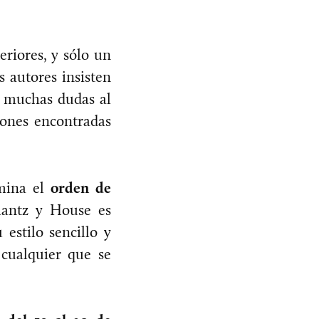
riores, y sólo un
s autores insisten
n muchas dudas al
iones encontradas
amina el
orden de
Glantz y House es
 estilo sencillo y
 cualquier que se