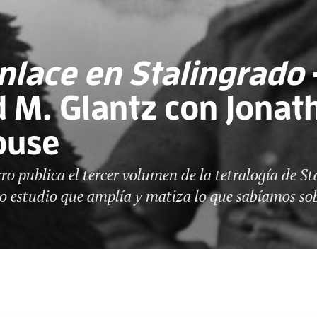
nlace en Stalingrado
 M. Glantz con Jonat
ouse
ro publica el tercer volumen de la tetralogía de St
 estudio que amplía y matiza lo que sabíamos sob