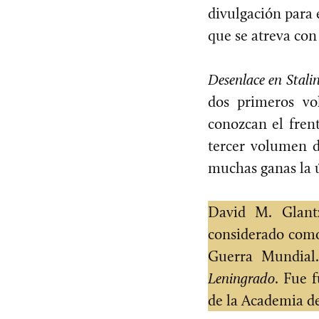
divulgación para 
que se atreva con 
Desenlace en Stali
dos primeros vo
conozcan el fren
tercer volumen d
muchas ganas la ú
David M. Glant
considerado como
Guerra Mundial
Leningrado
. Fue 
de la Academia de