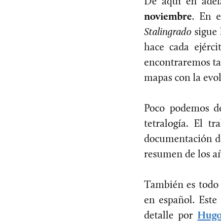
De aquí en adel
noviembre
. En e
Stalingrado
sigue 
hace cada ejérci
encontraremos tab
mapas con la evol
Poco podemos de
tetralogía. El 
documentación de
resumen de los añ
También es todo 
en español. Este
detalle por
Hugo