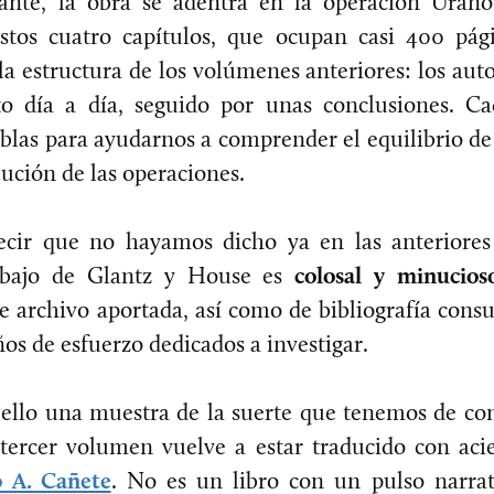
ante, la obra se adentra en la operación Uran
stos cuatro capítulos, que ocupan casi 400 pág
la estructura de los volúmenes anteriores: los aut
to día a día, seguido por unas conclusiones. C
las para ayudarnos a comprender el equilibrio de
ución de las operaciones.
cir que no hayamos dicho ya en las anteriores 
trabajo de Glantz y House es
colosal y minucios
 archivo aportada, así como de bibliografía consu
os de esfuerzo dedicados a investigar.
ello una muestra de la suerte que tenemos de con
 tercer volumen vuelve a estar traducido con acie
 A. Cañete
. No es un libro con un pulso narrat