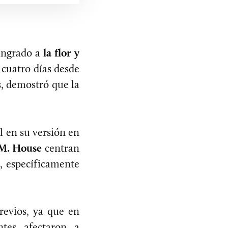
lingrado a
la flor y
 cuatro días desde
s, demostró que la
al en su versión en
 M. House
centran
, específicamente
revios, ya que en
tes afectaron a