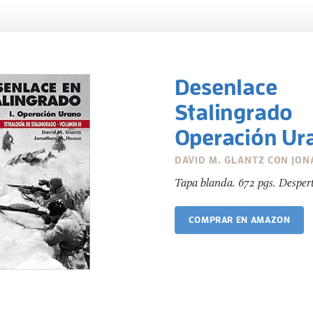
Desenla
Stalingr
Operación Ur
DAVID M. GLANTZ CON JON
Tapa blanda. 672 pgs. Despert
COMPRAR