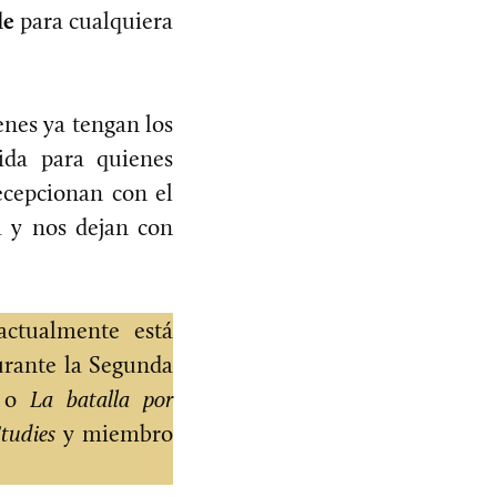
le
para cualquiera
nes ya tengan los
ida para quienes
ecepcionan con el
a y nos dejan con
ctualmente está
urante la Segunda
o
La batalla por
Studies
y miembro