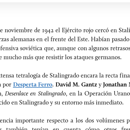
e noviembre de 1942 el Ejército rojo cercó en Sta
rzas alemanas en el frente del Este. Habían pasado
ensiva soviética que, aunque con algunos retraso
e mucho más que resistir los ataques germanos.
tensa tetralogía de Stalingrado encara la recta fin
a por
Desperta Ferro
.
David M. Gantz
y
Jonathan
n,
Desenlace en Stalingrado
, en la Operación Urano
cido en Stalingrado y su entorno más inmediato.
rencia importante respecto a los dos volúmenes p
res también tenían en cuenta cómo otros fren