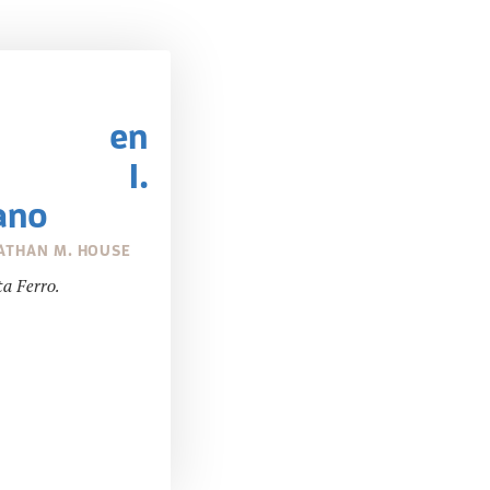
ce en
ado I.
ano
ATHAN M. HOUSE
a Ferro.