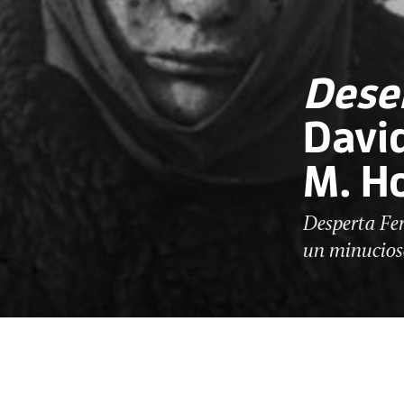
Dese
David
M. H
Desperta Fer
un minucioso