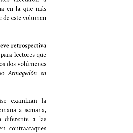
ona en la que más
e de este volumen
eve retrospectiva
 para lectores que
 los dos volúmenes
mo
Armagedón en
use examinan la
Semana a semana,
 diferente a las
en contraataques