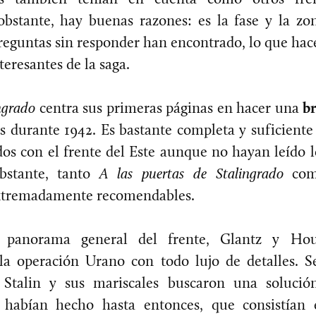
obstante, hay buenas razones: es la fase y la z
reguntas sin responder han encontrado, lo que hac
teresantes de la saga.
ngrado
centra sus primeras páginas en hacer una
br
s durante 1942. Es bastante completa y suficiente
dos con el frente del Este aunque no hayan leído
obstante, tanto
A las puertas de Stalingrado
co
xtremadamente recomendables.
l panorama general del frente, Glantz y Ho
a operación Urano con todo lujo de detalles. 
talin y sus mariscales buscaron una solución
 habían hecho hasta entonces, que consistían 