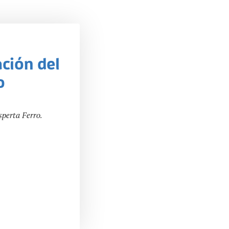
ción del
o
sperta Ferro.