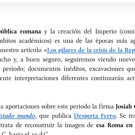
pública romana
y la creación del Imperio (co
mbitos académicos) es una de las épocas más ap
uestro artículo «
Los pilares de la crisis de la R
cho y, a buen seguro, seguiremos viendo nuevo
el periodo; documentos inéditos, excavaciones q
nte interpretaciones diferentes continuarán ac
s aportaciones sobre este periodo la firma
Josiah
Estado mundo
, que publica
Desperta Ferro
. Se tr
trata de reconstruir la imagen de
esa Roma en 
.C. hasta el 20 d.C.