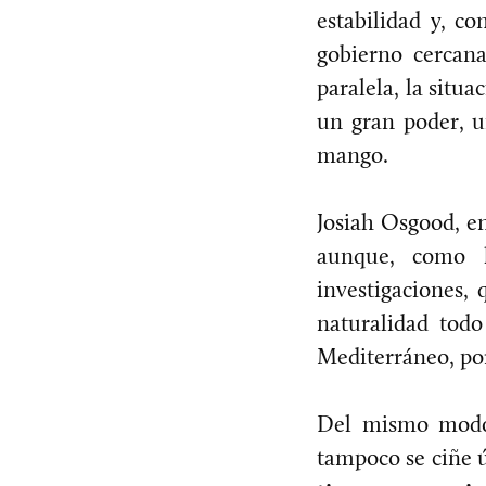
estabilidad y, c
gobierno cercana
paralela, la situ
un gran poder, u
mango.
Josiah Osgood, en
aunque, como h
investigaciones,
naturalidad tod
Mediterráneo, por
Del mismo modo 
tampoco se ciñe ú