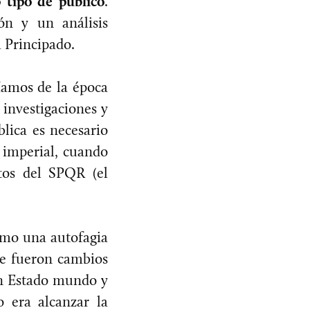
 tipo de público
.
ón y un análisis
a Principado.
íamos de la época
 investigaciones y
lica es necesario
 imperial, cuando
tos del SPQR (el
omo una autofagia
ue fueron cambios
 un Estado mundo y
o era alcanzar la