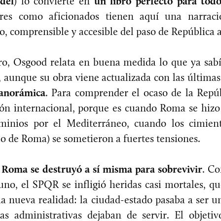
del
) lo convierte en
un libro perfecto para todo
ores como aficionados tienen aquí una narraci
do, comprensible y accesible del paso de República 
ibro, Osgood relata en buena medida lo que ya sab
, aunque su obra viene actualizada con las últimas
panorámica
. Para comprender el ocaso de la Repúb
ción internacional, porque es cuando Roma se hizo
minios por el Mediterráneo, cuando los cimien
o de Roma) se sometieron a fuertes tensiones.
,
Roma se destruyó a sí misma para sobrevivir
. C
uno, el SPQR se infligió heridas casi mortales, q
la nueva realidad: la ciudad-estado pasaba a ser
las administrativas dejaban de servir. El objetiv