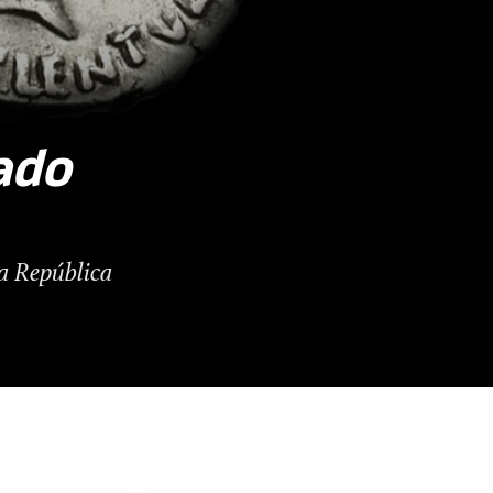
ado
la República