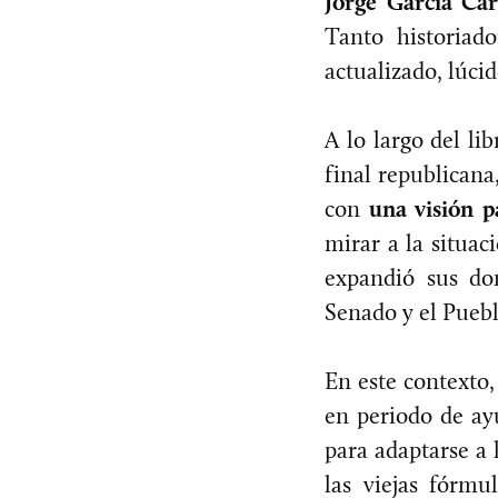
Jorge García Car
Tanto historiad
actualizado, lúci
A lo largo del l
final republicana
con
una visión 
mirar a la situa
expandió sus do
Senado y el Puebl
En este contexto
en periodo de ay
para adaptarse a 
las viejas fórmu