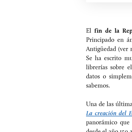
El
fin de la Re
Principado en á
Antigüedad (ver n
Se ha escrito mu
librerías sobre 
datos o simpleme
sabemos.
Una de las última
La creación del 
panorámico que 
desde el año 150 a