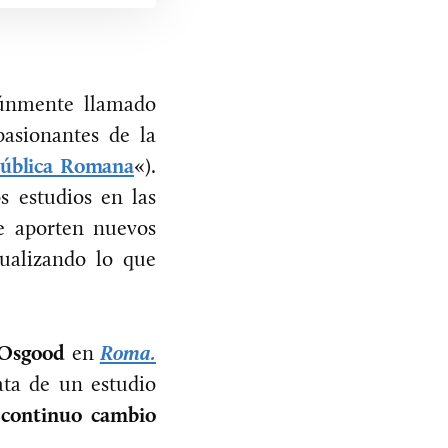
múnmente llamado
asionantes de la
epública Romana
«).
s estudios en las
ue aporten nuevos
tualizando lo que
 Osgood
en
Roma.
ata de un estudio
continuo cambio