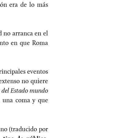
tión era de lo más
d no arranca en el
to en que Roma
rincipales eventos
extenso no quiere
n del Estado mundo
ni una coma y que
eno (traducido por